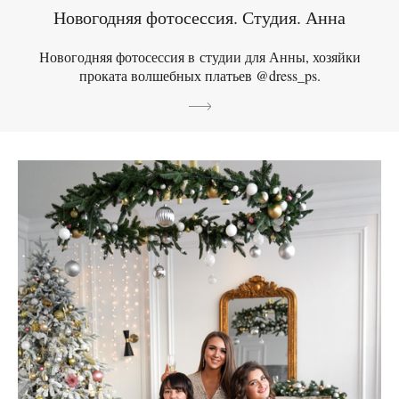
Новогодняя фотосессия. Студия. Анна
Новогодняя фотосессия в студии для Анны, хозяйки
проката волшебных платьев @dress_ps.