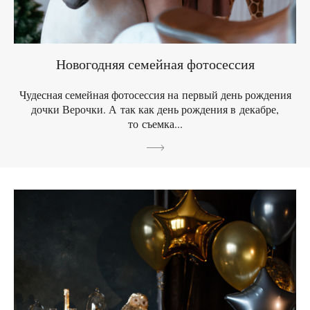
Новогодняя семейная фотосессия
Чудесная семейная фотосессия на первый день рождения
дочки Верочки. А так как день рождения в декабре,
то съемка...