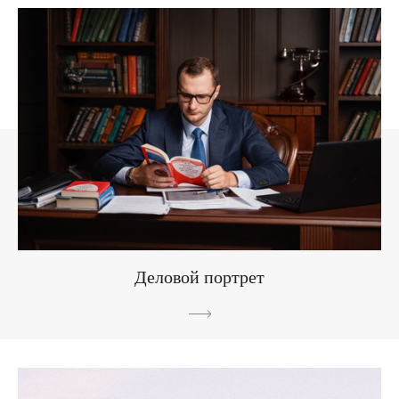
Деловой портрет