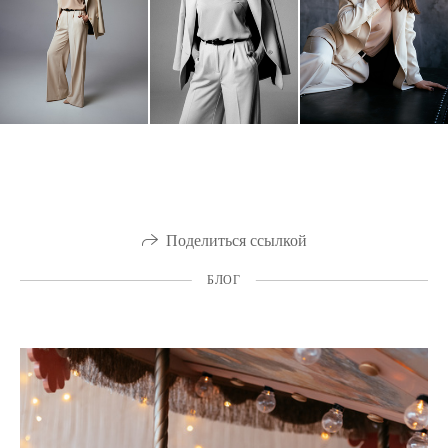
Поделиться ссылкой
БЛОГ