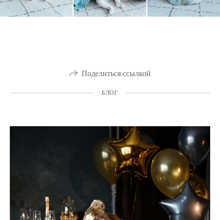
Поделиться ссылкой
БЛОГ