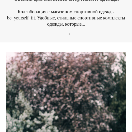
Коллаборация с магазином спортивной одежды
be_yourself_fit. Удобные, стильные спортивные комплекты
одежды, которые...