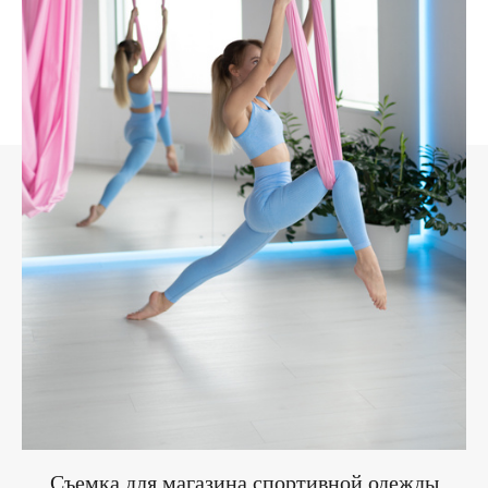
Съемка для магазина спортивной одежды