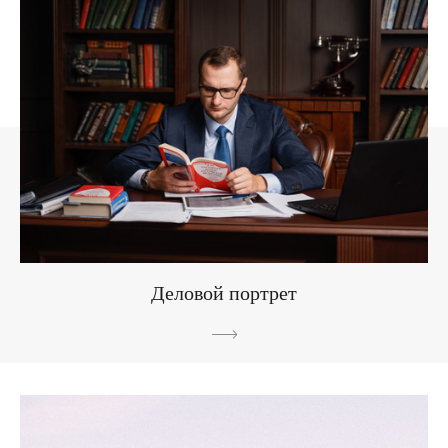
Деловой портрет