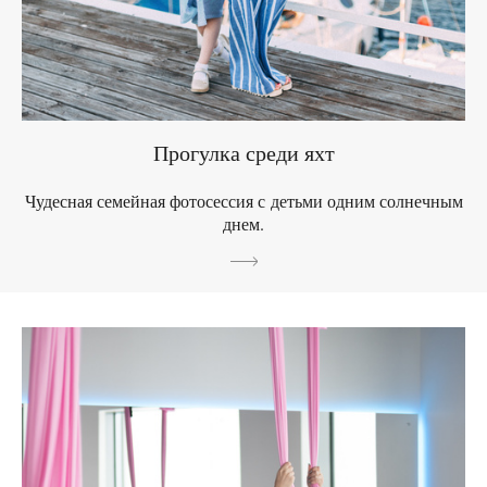
Прогулка среди яхт
Чудесная семейная фотосессия с детьми одним солнечным
днем.