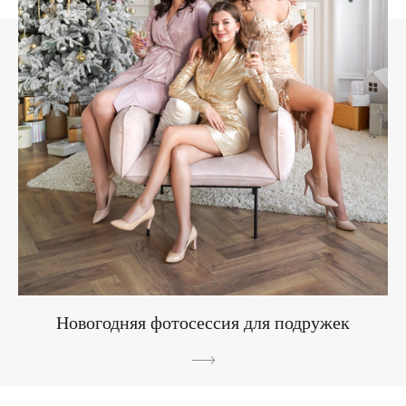
Новогодняя фотосессия для подружек