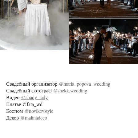
Свадебный организатор
@maria_popova_wedding
Свадебный фотограф
@shekk.wedding
Видео
@shady_lady
Платье @fata_wd
Костюм
@novikovstyle
Декор
@malinadeco