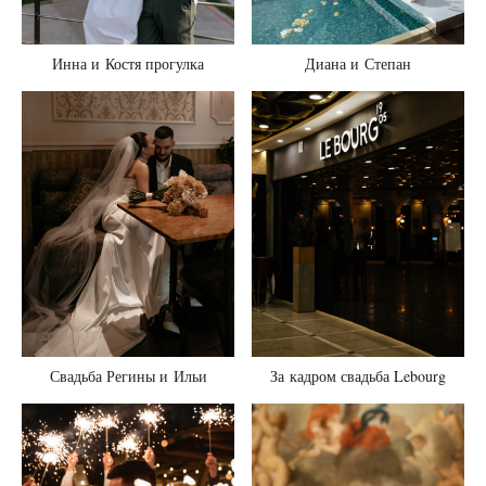
Инна и Костя прогулка
Диана и Степан
Свадьба Регины и Ильи
За кадром свадьба Lebourg